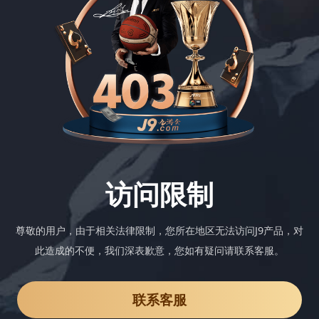
访问限制
尊敬的用户，由于相关法律限制，您所在地区无法访问J9产品，对
此造成的不便，我们深表歉意，您如有疑问请联系客服。
联系客服